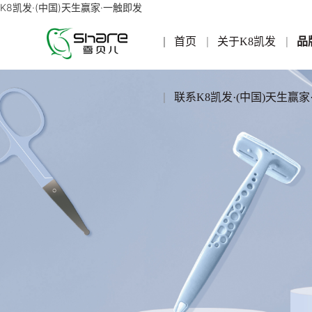
K8凯发·(中国)天生赢家·一触即发
首页
关于K8凯发
品
联系K8凯发·(中国)天生赢