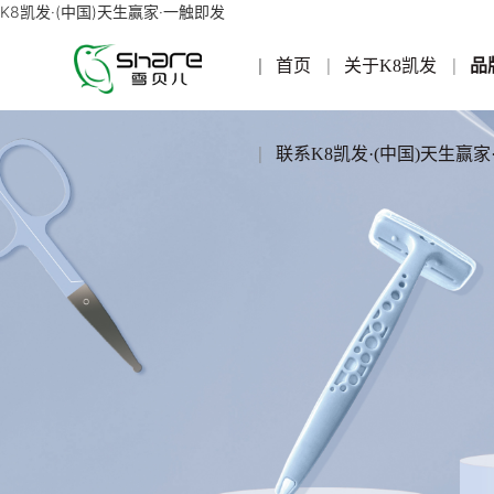
K8凯发·(中国)天生赢家·一触即发
首页
关于K8凯发
品
联系K8凯发·(中国)天生赢